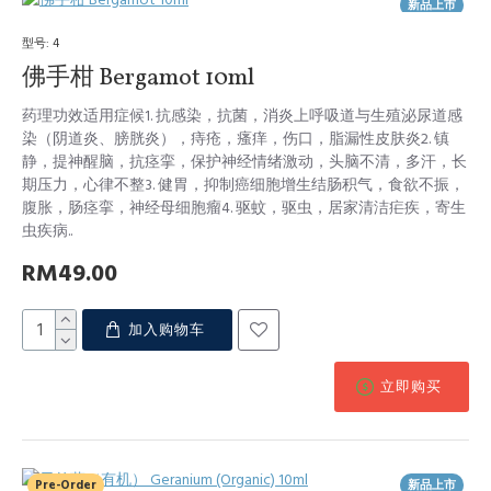
新品上市
型号:
4
佛手柑 Bergamot 10ml
药理功效适用症候1. 抗感染，抗菌，消炎上呼吸道与生殖泌尿道感
染（阴道炎、膀胱炎），痔疮，瘙痒，伤口，脂漏性皮肤炎2. 镇
静，提神醒脑，抗痉挛，保护神经情绪激动，头脑不清，多汗，长
期压力，心律不整3. 健胃，抑制癌细胞增生结肠积气，食欲不振，
腹胀，肠痉挛，神经母细胞瘤4. 驱蚊，驱虫，居家清洁疟疾，寄生
虫疾病..
RM49.00
加入购物车
立即购买
Pre-Order
新品上市