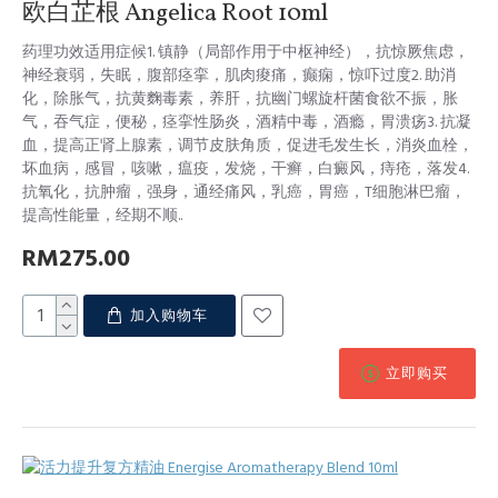
欧白芷根 Angelica Root 10ml
药理功效适用症候1. 镇静（局部作用于中枢神经），抗惊厥焦虑，
神经衰弱，失眠，腹部痉挛，肌肉痠痛，癫痫，惊吓过度2. 助消
化，除胀气，抗黄麴毒素，养肝，抗幽门螺旋杆菌食欲不振，胀
气，吞气症，便秘，痉挛性肠炎，酒精中毒，酒瘾，胃溃疡3. 抗凝
血，提高正肾上腺素，调节皮肤角质，促进毛发生长，消炎血栓，
坏血病，感冒，咳嗽，瘟疫，发烧，干癣，白癜风，痔疮，落发4.
抗氧化，抗肿瘤，强身，通经痛风，乳癌，胃癌，T细胞淋巴瘤，
提高性能量，经期不顺..
RM275.00
加入购物车
立即购买