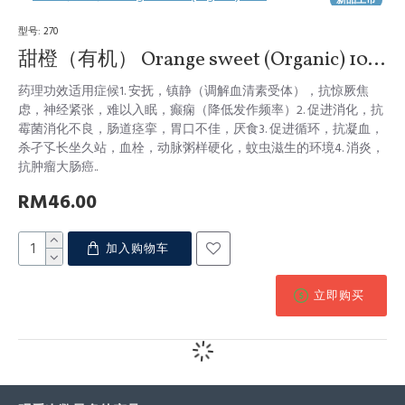
型号:
270
甜橙（有机） Orange sweet (Organic) 10ml
药理功效适用症候1. 安抚，镇静（调解血清素受体），抗惊厥焦
虑，神经紧张，难以入眠，癫痫（降低发作频率）2. 促进消化，抗
霉菌消化不良，肠道痉挛，胃口不佳，厌食3. 促进循环，抗凝血，
杀孑孓长坐久站，血栓，动脉粥样硬化，蚊虫滋生的环境4. 消炎，
抗肿瘤大肠癌..
RM46.00
加入购物车
立即购买