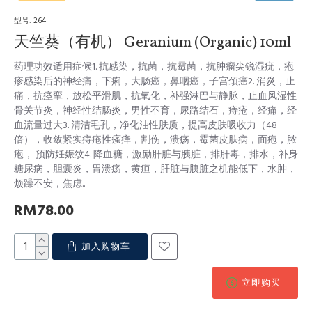
型号:
264
天竺葵（有机） Geranium (Organic) 10ml
药理功效适用症候1. 抗感染，抗菌，抗霉菌，抗肿瘤尖锐湿疣，疱
疹感染后的神经痛，下痢，大肠癌，鼻咽癌，子宫颈癌2. 消炎，止
痛，抗痉挛，放松平滑肌，抗氧化，补强淋巴与静脉，止血风湿性
骨关节炎，神经性结肠炎，男性不育，尿路结石，痔疮，经痛，经
血流量过大3. 清洁毛孔，净化油性肤质，提高皮肤吸收力（48
倍），收敛紧实痔疮性瘙痒，割伤，溃疡，霉菌皮肤病，面疱，脓
疱， 预防妊娠纹4. 降血糖，激励肝脏与胰脏，排肝毒，排水，补身
糖尿病，胆囊炎，胃溃疡，黄疸，肝脏与胰脏之机能低下，水肿，
烦躁不安，焦虑..
RM78.00
加入购物车
立即购买