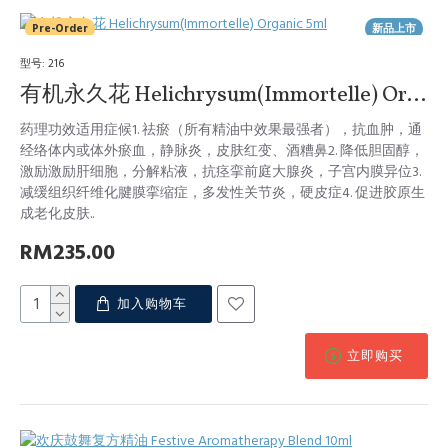
Pre-Order
新品上市
型号:
216
有机永久花 Helichrysum(Immortelle) Organic 5ml
药理功效适用症候1. 祛瘀（所有精油中效果最强者），抗血肿，通
经络体内或体外瘀血，静脉炎，皮肤红变、酒糟鼻2. 降低胆固醇，
激励激励肝细胞，分解粘液，抗痉挛前庭大腺炎，子宫内膜异位3.
减缓组织纤维化腱膜挛缩症，多发性关节炎，硬皮症4. 促进胶原生
成老化皮肤..
RM235.00
加入购物车
立即购买