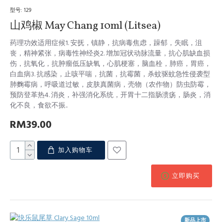
型号:
129
山鸡椒 May Chang 10ml (Litsea)
药理功效适用症候1. 安抚，镇静，抗病毒焦虑，躁郁，失眠，沮
丧，精神紧张，病毒性神经炎2. 增加冠状动脉流量，抗心肌缺血损
伤，抗氧化，抗肿瘤低压缺氧，心肌梗塞，脑血栓，肺癌，胃癌，
白血病3. 抗感染，止咳平喘，抗菌，抗霉菌，杀蚊驱蚊急性侵袭型
肺麴霉病，呼吸道过敏，皮肤真菌病，壳物（农作物）防虫防霉，
预防登革热4. 消炎，补强消化系统，开胃十二指肠溃疡，肠炎，消
化不良，食欲不振..
RM39.00
加入购物车
立即购买
新品上市