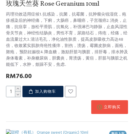
玫瑰天竺葵 Rose Geranium 10ml
药理功效适用症候1. 抗感染，抗菌，抗霉菌，抗肿瘤尖锐湿疣，疱
疹感染后的神经痛，下痢，大肠癌，鼻咽癌，子宫颈癌2. 消炎，止
痛，抗痉挛，放松平滑肌，抗氧化，补强淋巴与静脉，止血风湿性
骨关节炎，神经性结肠炎，男性不育，尿路结石，痔疮，经痛，经
血流量过大3. 清洁毛孔，净化油性肤质，提高皮肤吸收力高达48
倍，收敛紧实肌肤痔疮性瘙痒，割伤，溃疡，霉菌皮肤病，面疱，
脓疱， 预防妊娠纹4. 降血糖，激励肝脏与胰脏，排肝毒，排水肿及
身体毒素，补身糖尿病，胆囊炎，胃溃疡，黄疸，肝脏与胰脏之机
能低下，水肿，烦躁不安，焦虑..
RM76.00
加入购物车
立即购买
新品上市