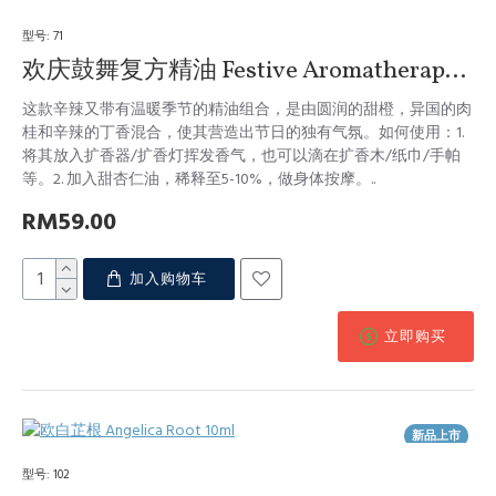
型号:
71
欢庆鼓舞复方精油 Festive Aromatherapy Blend 10ml
这款辛辣又带有温暖季节的精油组合，是由圆润的甜橙，异国的肉
桂和辛辣的丁香混合，使其营造出节日的独有气氛。如何使用：1.
将其放入扩香器/扩香灯挥发香气，也可以滴在扩香木/纸巾/手帕
等。2. 加入甜杏仁油，稀释至5-10%，做身体按摩。..
RM59.00
加入购物车
立即购买
新品上市
型号:
102