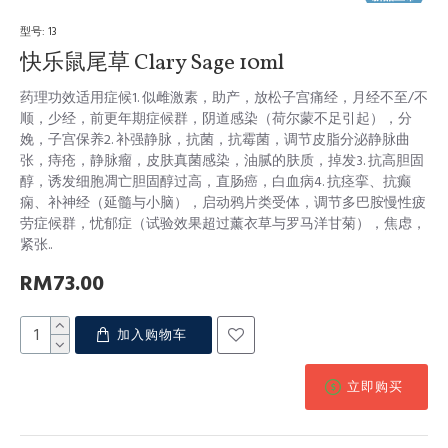
型号:
13
快乐鼠尾草 Clary Sage 10ml
药理功效适用症候1. 似雌激素，助产，放松子宫痛经，月经不至/不
顺，少经，前更年期症候群，阴道感染（荷尔蒙不足引起），分
娩，子宫保养2. 补强静脉，抗菌，抗霉菌，调节皮脂分泌静脉曲
张，痔疮，静脉瘤，皮肤真菌感染，油腻的肤质，掉发3. 抗高胆固
醇，诱发细胞凋亡胆固醇过高，直肠癌，白血病4. 抗痉挛、抗癫
痫、补神经（延髓与小脑），启动鸦片类受体，调节多巴胺慢性疲
劳症候群，忧郁症（试验效果超过薰衣草与罗马洋甘菊），焦虑，
紧张..
RM73.00
加入购物车
立即购买