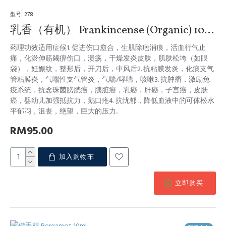
热卖中
型号:
278
乳香（有机） Frankincense (Organic) 10ml
药理功效适用症候1. 促进伤口愈合，生肌除疤消痕，活血行气止
痛，化淤伸筋蠲痹伤口，溃疡，干燥发炎皮肤，肌肤松垮（如眼
袋），妊娠纹，整形后，开刀后，中风后2. 抗粘膜发炎，化痰支气
管粘膜炎，气喘性支气管炎，气喘/哮喘，咳嗽3. 抗肿瘤，激励免
疫系统，抗念珠菌膀胱癌，胰脏癌，乳癌，肝癌，子宫癌，皮肤
癌，婴幼儿加强抵抗力，鹅口疮4. 抗忧郁，降低血液中的可体松水
平郁闷，沮丧，绝望，巨大的压力..
RM95.00
加入购物车
立即购买