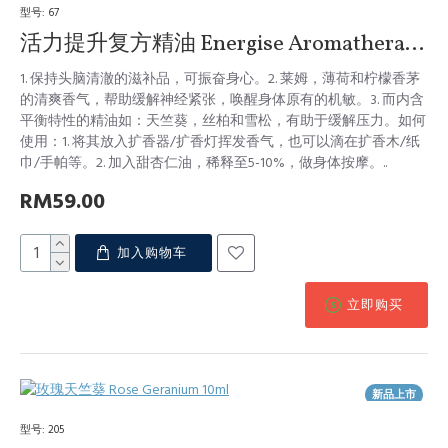
型号:
67
活力提升复方精油 Energise Aromatherapy Blend 10ml
1. 保持头脑清澈的滋补品，可振奋身心。2. 莱姆，薄荷和柠檬香茅
的清爽香气，帮助缓解神经紧张，唤醒身体原有的机敏。3. 而内含
平衡特性的精油如：天竺葵，丝柏和雪松，有助于缓解压力。如何
使用：1. 将其放入扩香器/扩香灯挥发香气，也可以滴在扩香木/纸
巾/手帕等。2. 加入甜杏仁油，稀释至5-10%，做身体按摩。..
RM59.00
加入购物车
立即购买
新品上市
型号:
205