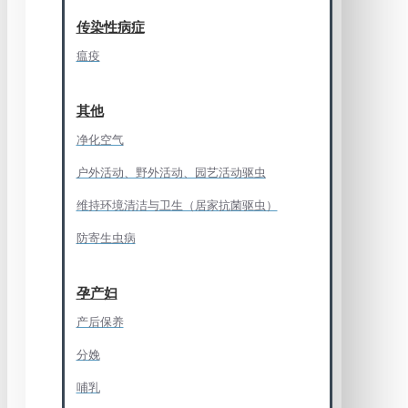
传染性病症
瘟疫
其他
净化空气
户外活动、野外活动、园艺活动驱虫
维持环境清洁与卫生（居家抗菌驱虫）
防寄生虫病
孕产妇
产后保养
分娩
哺乳