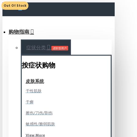
Out Of Stock
MENU
购物指南
症状分类
进阶型用户
按症状购物
皮肤系统
干性肌肤
干癣
擦伤/刀伤/割伤
敏感性/脆弱肌肤
View More