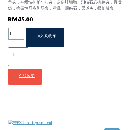
节炎，神经性抑郁4. 消炎，激励肝细胞，消结石扁桃腺炎，胃溃
疡，病毒性肝炎和肠炎，霍乱，胆结石，尿道炎，摄护腺炎..
RM45.00
加入购物车
立即购买