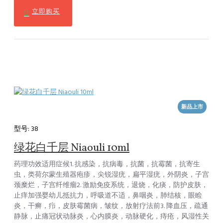
立即购买
新品上市
型号:
38
绿花白千层 Niaouli 10ml
药理功效适用症候1. 抗感染，抗病毒，抗菌，抗霉菌，抗寄生
虫，类荷尔蒙生殖器疱疹，尖锐湿疣，扁平湿疣，外阴炎，子宫
颈糜烂，子宫纤维瘤2. 激励免疫系统，退烧，化痰，防护皮肤，
止痒加强婴幼儿抵抗力，呼吸道不适，鼻咽炎，肺结核，眼睑
炎，干癣，疖，皮肤霉菌病，皱纹，放射疗法前3. 降血压，疏通
静脉，止痛冠状动脉炎，心内膜炎，动脉硬化，痔疮，风湿性关