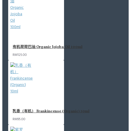
有机荷荷巴油 Organic Jojoba Oil 100ml
RM125.00
乳香（有机） Frankincense (Organic) 10ml
RM95.00