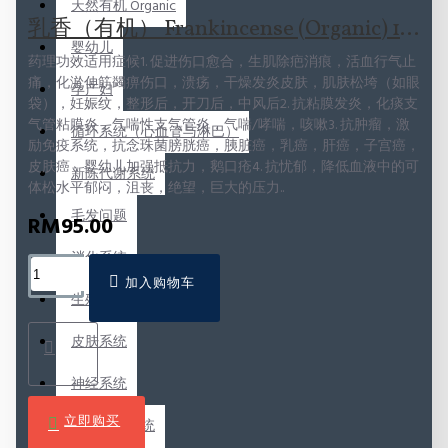
天然有机 Organic
乳香（有机） Frankincense (Organic) 10ml
婴幼儿
药理功效适用症候1. 促进伤口愈合，生肌除疤消痕，活血行气止
痛，化淤伸筋蠲痹伤口，溃疡，干燥发炎皮肤，肌肤松垮（如眼
孕产妇
袋），妊娠纹，整形后，开刀后，中风后2. 抗粘膜发炎，化痰支
气管粘膜炎，气喘性支气管炎，气喘/哮喘，咳嗽3. 抗肿瘤，激
循环系统（心血管与淋巴）
励免疫系统，抗念珠菌膀胱癌，胰脏癌，乳癌，肝癌，子宫癌，
皮肤癌，婴幼儿加强抵抗力，鹅口疮4. 抗忧郁，降低血液中的可
新陈代谢系统
体松水平郁闷，沮丧，绝望，巨大的压力..
毛发问题
RM95.00
消化系统
加入购物车
生殖系统
皮肤系统
神经系统
立即购买
肌肉骨骼系统