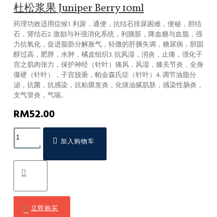
杜松浆果 Juniper Berry 10ml
药理功效适用症候1. 利尿，通便，抗结石排尿困难，便秘，胆结
石，肾结石2. 激励与补强消化系统，利胰脏，降血糖与血脂，强
力抗氧化，促进脂肪分解胀气，轻微的肝胰失调，糖尿病，胆固
醇过高，肥胖，水肿，橘皮组织3. 抗风湿，消炎，止痛，强化子
宫之肌肉张力，保护神经（针叶）痛风，风湿，膝关节炎，全身
僵硬（针叶），子宫脱垂，帕金森氏症（针叶）4. 调节油脂分
泌，抗菌，抗感染，抗粘膜发炎，化痰油腻肌肤，感染性肠炎，
支气管炎，气喘..
RM52.00
加入购物车
立即购买