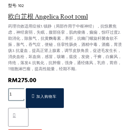
型号:
102
欧白芷根 Angelica Root 10ml
药理功效适用症候1. 镇静（局部作用于中枢神经），抗惊厥焦
虑，神经衰弱，失眠，腹部痉挛，肌肉痠痛，癫痫，惊吓过度2.
助消化，除胀气，抗黄麴毒素，养肝，抗幽门螺旋杆菌食欲不
振，胀气，吞气症，便秘，痉挛性肠炎，酒精中毒，酒瘾，胃溃
疡3. 抗凝血，提高正肾上腺素，调节皮肤角质，促进毛发生长，
消炎血栓，坏血病，感冒，咳嗽，瘟疫，发烧，干癣，白癜风，
痔疮，落发4. 抗氧化，抗肿瘤，强身，通经痛风，乳癌，胃癌，
T细胞淋巴瘤，提高性能量，经期不顺..
RM275.00
加入购物车