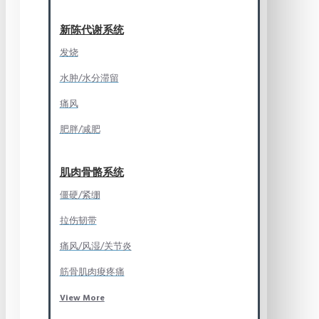
新陈代谢系统
发烧
水肿/水分滞留
痛风
肥胖/减肥
肌肉骨骼系统
僵硬/紧绷
拉伤韧带
痛风/风湿/关节炎
筋骨肌肉痠疼痛
View More