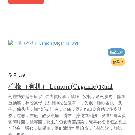
新品上市
热卖中
型号:
279
柠檬（有机） Lemon (Organic) 10ml
药理功效适用症候1. 强力抗痉挛，镇静，安抚，放松肌肉，降血
压抽筋，神经紧张（太阳神经丛痉挛），失眠，睡眠困扰，头
痛、偏头痛，躁郁症2. 消炎，止痛，促进伤口愈合感染性皮肤
炎，过敏，伤疤，静脉溃疡，烫伤，擦伤或割伤，发痒3. 抗金黄
葡萄球菌，抗霉菌，驱虫白色念珠菌感染，陈年衣柜书柜之蠹虫
4. 补身，强心，抗凝血，促血液流动胃灼热，心跳过速，静脉
炎，血栓..