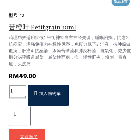
新品上市
型号:
42
苦橙叶 Petitgrain 10ml
药理功效适用症候1. 平衡神经自主神经失调，睡眠困扰，忧虑2.
抗痉挛，增强免疫力神经性风湿，免疫力低下3. 消炎，抗肿瘤白
血病，肝癌4. 抗感染，杀葡萄球菌和肺炎杆菌，抗氧化，减少皮
脂分泌呼吸道感染，感染性面疱，疖，慢性肝炎，粉刺，青春
痘，头皮屑..
RM49.00
加入购物车
立即购买