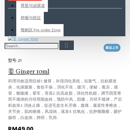
肾脏与泌尿道
肿瘤与癌症
预购区 Pre-order Zone
新品上市
型号:
21
姜 Ginger 10ml
药理功效适用症候1. 健胃，补强消化系统，祛胀气，抗粘膜发
炎，化痰腹胀，食欲不振，消化不良，腹泻，便秘，着凉，感
冒，喉咙痛，晕车，害喜2. 抗高血脂，强化性机能，调节因受寒
而不规律的月经周期血栓，预防中风，阳痿，月经不规律，产后
积血块3. 消炎止痛，促进毛发生长牙痛，腹痛，僵直性脊椎炎，
关节炎，肌肉痠痛，风湿病，落发4. 抗氧化，抗肿瘤脑瘤，摄护
腺癌，白血病，肺癌，乳癌..
RM49.00