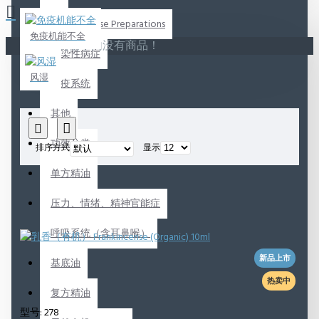
Ready To Use Preparations
免疫机能不全
您的购物车内没有商品！
传染性病症
风湿
免疫系统
其他
功效分类
排序方式
显示
单方精油
压力、情绪、精神官能症
呼吸系统（含耳鼻喉）
新品上市
基底油
热卖中
复方精油
型号:
278