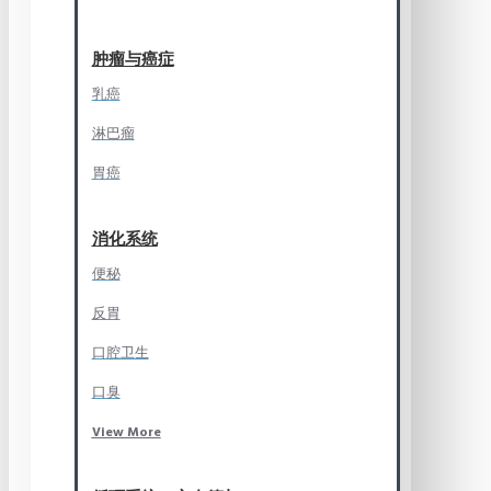
肿瘤与癌症
乳癌
淋巴瘤
胃癌
消化系统
便秘
反胃
口腔卫生
口臭
View More