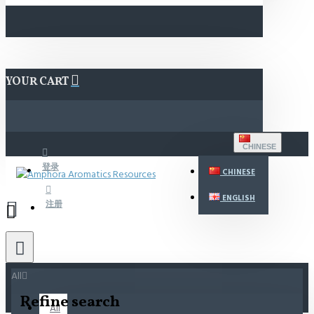
YOUR CART
CHINESE
登录
CHINESE
ENGLISH
注册
All
Refine search
All