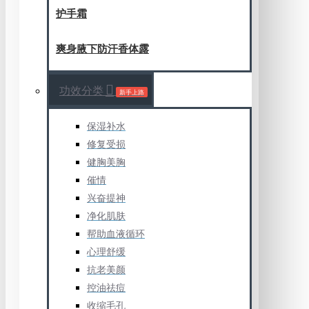
护手霜
爽身腋下防汗香体露
功效分类
新手上路
保湿补水
修复受损
健胸美胸
催情
兴奋提神
净化肌肤
帮助血液循环
心理舒缓
抗老美颜
控油祛痘
收缩毛孔