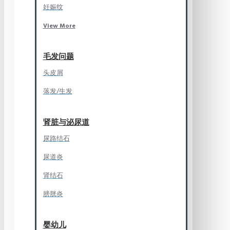
妊娠纹
View More
毛发问题
头皮屑
落发/生发
肾脏与泌尿道
尿路结石
尿道炎
肾结石
膀胱炎
婴幼儿