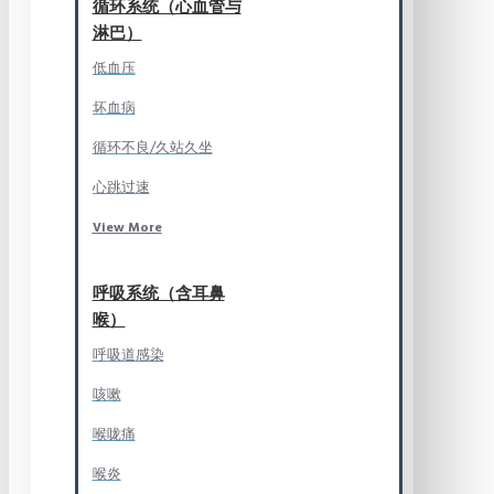
循环系统（心血管与
淋巴）
低血压
坏血病
循环不良/久站久坐
心跳过速
View More
呼吸系统（含耳鼻
喉）
呼吸道感染
咳嗽
喉咙痛
喉炎