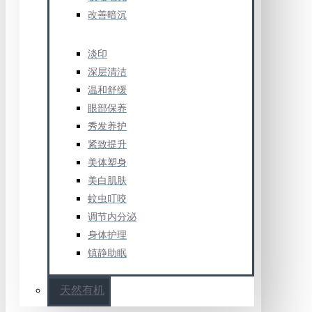
改善暗沉
淡印
深层清洁
温和舒缓
眼部保养
秀发养护
紧致提升
美体塑身
美白肌肤
蚊虫叮咬
调节内分泌
身体护理
镇静助眠
天然有机