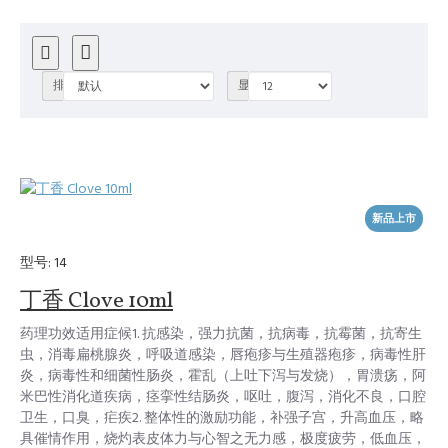
排序方式
显示
新品上市
型号:
14
丁香 Clove 10ml
药理功效适用症候1. 抗感染，强力抗菌，抗病毒，抗霉菌，抗寄生
虫，消毒扁桃腺炎，呼吸道感染，唇疱疹与生殖器疱疹，病毒性肝
炎，病毒性和细菌性肠炎，霍乱（上吐下泻与发烧），胃溃疡，阿
米巴性消化道疾病，痉挛性结肠炎，呕吐，腹泻，消化不良，口腔
卫生，口臭，疟疾2. 整体性的激励功能，补强子宫，升高血压，略
具催情作用，烧灼表皮体力与心智之无力感，极度疲劳，低血压，