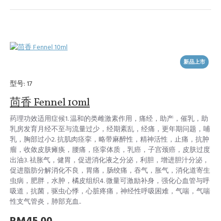
新品上市
型号:
17
茴香 Fennel 10ml
药理功效适用症候1. 温和的类雌激素作用，痛经，助产，催乳，助
乳房发育月经不至与流量过少，经期紊乱，经痛，更年期问题，哺
乳，胸部过小2. 抗肌肉痉挛，略带麻醉性，精神活性，止痛，抗肿
瘤，收敛皮肤瘫痪，腰痛，痉挛体质，乳癌，子宫颈癌，皮肤过度
出油3. 祛胀气，健胃，促进消化液之分泌，利胆，增进胆汁分泌，
促进脂肪分解消化不良，胃痛，肠绞痛，吞气，胀气，消化道寄生
虫病，肥胖，水肿，橘皮组织4. 微量可激励补身，强化心血管与呼
吸道，抗菌，驱虫心悸，心脏疼痛，神经性呼吸困难，气喘，气喘
性支气管炎，肺部充血..
RM45.00