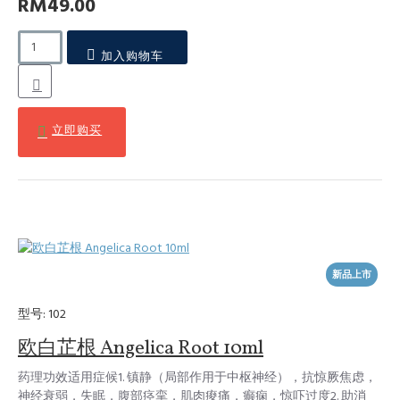
RM49.00
加入购物车
立即购买
新品上市
型号:
102
欧白芷根 Angelica Root 10ml
药理功效适用症候1. 镇静（局部作用于中枢神经），抗惊厥焦虑，
神经衰弱，失眠，腹部痉挛，肌肉痠痛，癫痫，惊吓过度2. 助消