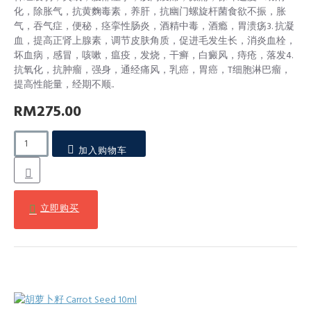
化，除胀气，抗黄麴毒素，养肝，抗幽门螺旋杆菌食欲不振，胀
气，吞气症，便秘，痉挛性肠炎，酒精中毒，酒瘾，胃溃疡3. 抗凝
血，提高正肾上腺素，调节皮肤角质，促进毛发生长，消炎血栓，
坏血病，感冒，咳嗽，瘟疫，发烧，干癣，白癜风，痔疮，落发4.
抗氧化，抗肿瘤，强身，通经痛风，乳癌，胃癌，T细胞淋巴瘤，
提高性能量，经期不顺..
RM275.00
加入购物车
立即购买