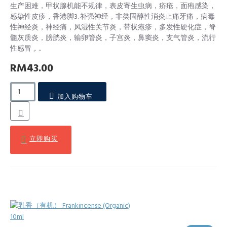
生产困难，甲状腺机能不规律，表皮寄生虫病，疥疮，面疱感染，
感染性皮疹，香港脚3. 补强神经，非类固醇性消炎止痛牙痛，病毒
性神经炎，神经痛，风湿性关节炎，带状疱疹，多发性硬化症，脊
髓灰质炎，膀胱炎，输卵管炎，子宫炎，鼻窦炎，支气管炎，流行
性感冒，..
RM43.00
加入购物车
立即购买