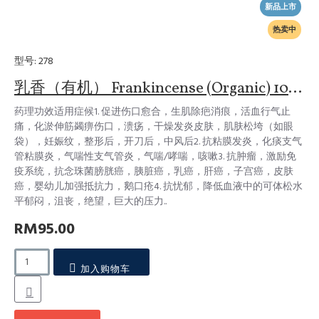
新品上市
热卖中
型号:
278
乳香（有机） Frankincense (Organic) 10ml
药理功效适用症候1. 促进伤口愈合，生肌除疤消痕，活血行气止
痛，化淤伸筋蠲痹伤口，溃疡，干燥发炎皮肤，肌肤松垮（如眼
袋），妊娠纹，整形后，开刀后，中风后2. 抗粘膜发炎，化痰支气
管粘膜炎，气喘性支气管炎，气喘/哮喘，咳嗽3. 抗肿瘤，激励免
疫系统，抗念珠菌膀胱癌，胰脏癌，乳癌，肝癌，子宫癌，皮肤
癌，婴幼儿加强抵抗力，鹅口疮4. 抗忧郁，降低血液中的可体松水
平郁闷，沮丧，绝望，巨大的压力..
RM95.00
加入购物车