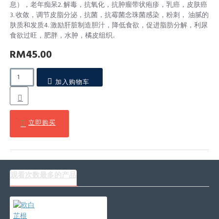
息），老年痴呆2. 解毒，抗氧化，抗肿瘤带状疱疹，乳癌，皮肤癌
3. 收敛，调节皮脂分泌，抗菌，抗霉菌念珠菌感染，粉刺， 油腻的
肤质和发质4. 激励肝脏制造胆汁，降低食欲，促进脂肪分解，利尿
食欲过旺，肥胖，水肿，橘皮组织..
RM45.00
加入购物车
立即购买
观看次数最多的产品