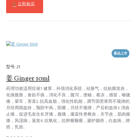
立即购买
新品上市
型号:
21
姜 Ginger 10ml
药理功效适用症候1. 健胃，补强消化系统，祛胀气，抗粘膜发炎，
化痰腹胀，食欲不振，消化不良，腹泻，便秘，着凉，感冒，喉咙
痛，晕车，害喜2. 抗高血脂，强化性机能，调节因受寒而不规律的
月经周期血栓，预防中风，阳痿，月经不规律，产后积血块3. 消炎
止痛，促进毛发生长牙痛，腹痛，僵直性脊椎炎，关节炎，肌肉痠
痛，风湿病，落发4. 抗氧化，抗肿瘤脑瘤，摄护腺癌，白血病，肺
癌，乳癌..