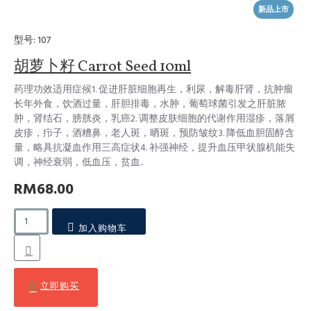
新品上市
型号:
107
胡萝卜籽 Carrot Seed 10ml
药理功效适用症候1. 促进肝脏细胞再生，利尿，解毒肝肾，抗肿瘤
长年外食，饮酒过量，肝胆排毒，水肿，葡萄球菌引发之肝脏脓
肿，肾结石，膀胱炎，乳癌2. 调整皮肤细胞的代谢作用湿疹，落屑
皮疹，疖子，酒糟鼻，老人斑，晒斑，预防皱纹3. 降低血胆固醇含
量，略具抗凝血作用三高症状4. 补强神经，提升血压甲状腺机能失
调，神经衰弱，低血压，贫血..
RM68.00
加入购物车
立即购买